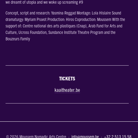
we dreamt of utopia and we woke up screaming #9
Concept, script and research: Yasmina Reggad Montage: Lola Hislaire Sound
dramaturgy: Myriam Pruvot Production: Hiros Coproduction: Moussem With the
support of: Centre national des arts plastiques (Cnap), Arab Fund for Arts and
Culture, Ucross Foundation, Sundance Institute Theatre Program and the
Bouzeurs Family
TICKETS
kaaitheater.be
© 2026 Moussem Nomadic Arts Centre ·
info@moussem.be
·
+32 2 513 15 58