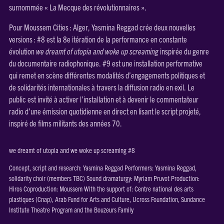
surnommée « La Mecque des révolutionnaires ».
Pour Moussem Cities : Alger, Yasmina Reggad crée deux nouvelles
versions : #8 est la 8e itération de la performance en constante
évolution
we dreamt of utopia and woke up screaming
inspirée du genre
du documentaire radiophonique. #9 est une installation performative
qui remet en scène différentes modalités d’engagements politiques et
de solidarités internationales à travers la diffusion radio en exil. Le
public est invité à activer l’installation et à devenir le commentateur
radio d’une émission quotidienne en direct en lisant le script projeté,
inspiré de films militants des années 70.
we dreamt of utopia and we woke up screaming #8
Concept, script and research: Yasmina Reggad Performers: Yasmina Reggad,
solidarity choir (members TBC) Sound dramaturgy: Myriam Pruvot Production:
Hiros Coproduction: Moussem With the support of: Centre national des arts
plastiques (Cnap), Arab Fund for Arts and Culture, Ucross Foundation, Sundance
Institute Theatre Program and the Bouzeurs Family