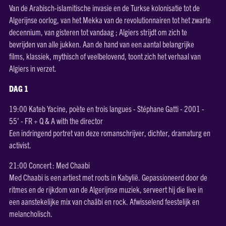
Van de Arabisch-islamitische invasie en de Turkse kolonisatie tot de
Algerijnse oorlog, van het Mekka van de revolutionnairen tot het zwarte
decennium, van gisteren tot vandaag ; Algiers strijdt om zich te
bevrijden van alle jukken. Aan de hand van een aantal belangrijke
films, klassiek, mythisch of veelbelovend, toont zich het verhaal van
Algiers in verzet.
DAG 1
19:00 Kateb Yacine, poète en trois langues - Stéphane Gatti - 2001 -
55’ - FR + Q & A with the director
Een indringend portret van deze romanschrijver, dichter, dramaturg en
activist.
21:00 Concert : Med Chaabi
Med Chaabi is een artiest met roots in Kabylië. Gepassioneerd door de
ritmes en de rijkdom van de Algerijnse muziek, serveert hij die live in
een aanstekelijke mix van chaâbi en rock. Afwisselend feestelijk en
melancholisch.