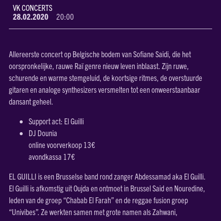
VK CONCERTS
28.02.2020
20:00
Allereerste concert op Belgische bodem van Sofiane Saidi, die het
oorspronkelijke, rauwe Raï genre nieuw leven inblaast. Zijn ruwe,
schurende en warme stemgeluid, de koortsige ritmes, de overstuurde
gitaren en analoge synthesizers versmelten tot een onweerstaanbaar
dansant geheel.
Support act: El Guilli
DJ Dounia
online voorverkoop 13€
avondkassa 17€
EL GUILLI is een Brusselse band rond zanger Abdessamad aka El Guilli.
El Guilli is afkomstig uit Oujda en ontmoet in Brussel Said en Nouredine,
leden van de groep “Chabab El Farah” en de reggae fusion groep
“Univibes”. Ze werkten samen met grote namen als Zahwani,