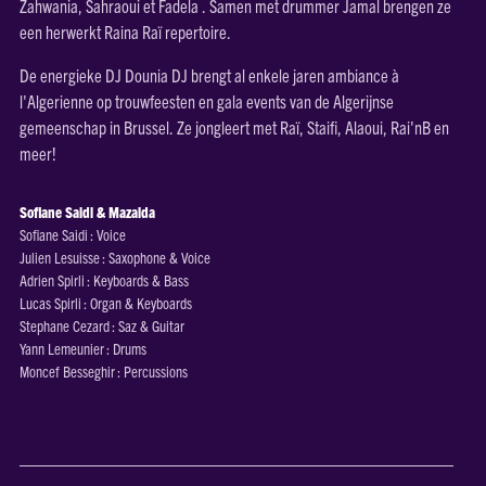
Zahwania, Sahraoui et Fadela . Samen met drummer Jamal brengen ze
een herwerkt Raina Raï repertoire.
De energieke DJ Dounia DJ brengt al enkele jaren ambiance à
l'Algerienne op trouwfeesten en gala events van de Algerijnse
gemeenschap in Brussel. Ze jongleert met Raï, Staifi, Alaoui, Rai'nB en
meer!
Sofiane Saidi & Mazalda
Sofiane Saidi : Voice
Julien Lesuisse : Saxophone & Voice
Adrien Spirli : Keyboards & Bass
Lucas Spirli : Organ & Keyboards
Stephane Cezard : Saz & Guitar
Yann Lemeunier : Drums
Moncef Besseghir : Percussions